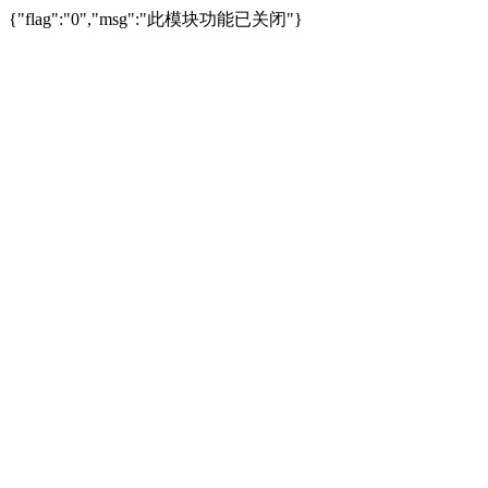
{"flag":"0","msg":"此模块功能已关闭"}